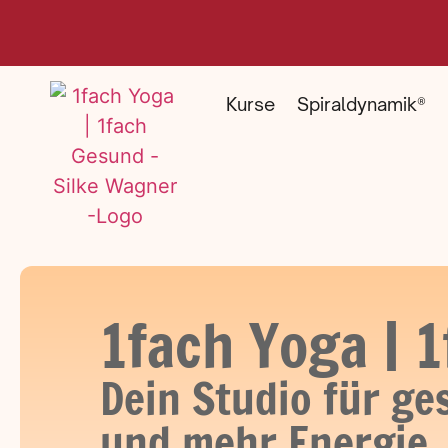
Kurse
Spiraldynamik®
1fach Yoga | 
Dein Studio für g
und mehr Energie