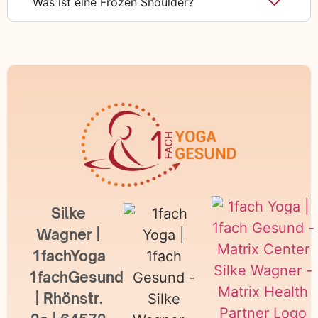
Was ist eine Frozen Shoulder?
Silke
Wagner |
1fachYoga
1fachGesund
| Rhönstr.