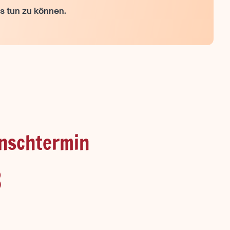
s tun zu können.
unschtermin
3