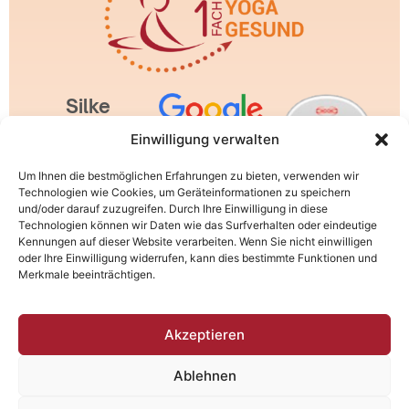
Silke
Wagner |
Einwilligung verwalten
1fachYoga
Um Ihnen die bestmöglichen Erfahrungen zu bieten, verwenden wir
1fachGesund
Technologien wie Cookies, um Geräteinformationen zu speichern
und/oder darauf zuzugreifen. Durch Ihre Einwilligung in diese
| Rhönstr.
Technologien können wir Daten wie das Surfverhalten oder eindeutige
2a | 64572
Kennungen auf dieser Website verarbeiten. Wenn Sie nicht einwilligen
oder Ihre Einwilligung widerrufen, kann dies bestimmte Funktionen und
Büttelborn
Merkmale beeinträchtigen.
AGB
Akzeptieren
IMPRESSUM
Ablehnen
DATENSCHUTZ