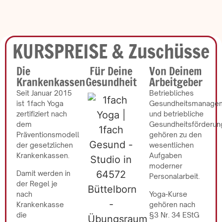
KURSPREISE & Zuschüsse
Die
Für Deine
Von Deinem
Krankenkassen
Gesundheit
Arbeitgeber
Seit Januar 2015
Betriebliches
ist 1fach Yoga
Gesundheitsmanage
zertifiziert nach
und betriebliche
dem
Gesundheitsförderun
Präventionsmodell
gehören zu den
der gesetzlichen
wesentlichen
Krankenkassen.
Aufgaben
moderner
Damit werden in
Personalarbeit.
der Regel je
nach
Yoga-Kurse
Krankenkasse
gehören nach
die
§3 Nr. 34 EStG