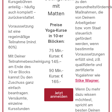
Kursgebühren
zu den
anteilig – häufig
gesundheitsfördernd
auch komplett –
Maßnahmen, die
zurückerstattet.
von Deinem
Arbeitgeber
Preise
Voraussetzung
bzw. vom Staat
Yoga-Kurse
ist eine
steuerlich
in 10-er
regelmäßige
gefördert
Blöcken:
Teilnahme (mind.
werden, wenn
80%).
bestimmte
75 Min.-
Voraussetzungen
Kurse: €
Mit Deiner
erfüllt sind, z.B.
Teilnahmebescheinigung
145.–
qualifizierte und
am Ende des
zertifizierte
90 Min.-
10-er Blocks
Yogalehrer wie
Kurse: €
kannst Du den
Silke Wagner.
165.-
Zuschuss ganz
einfach
Wenn Du mehr
beantragen.
Jetzt
dazu wissen
anmelden
Versäumte,
möchtest,
einzelne
spricht am
Kursstunden
besten Deinen