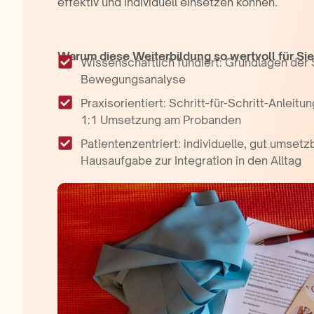
effektiv und individuell einsetzen können.
Warum diese Weiterbildung so wertvoll für Sie 
Wissenschaftlich fundiert: Grundlagen der
Bewegungsanalyse
Praxisorientiert: Schritt-für-Schritt-Anleit
1:1 Umsetzung am Probanden
Patientenzentriert: individuelle, gut umset
Hausaufgabe zur Integration in den Alltag