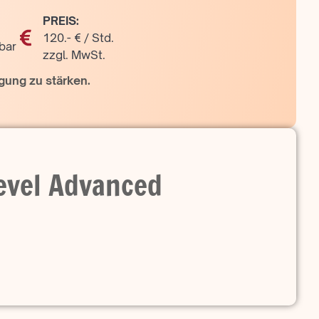
PREIS:
120.- € / Std.
bar
zzgl. MwSt.
gung zu stärken.
evel Advanced