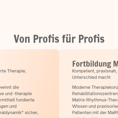
Von Profis für Profis
Fortbildung 
rte Therapie,
Kompetent, praxisnah, 
Unterschied macht
ewinnt die
Moderne Therapiekonze
e und -therapie
Rehabilitationszentre
mittelt fundierte
Matrix-Rhythmus-Thera
ngen und
Wissen und praxisorien
raldynamik® sicher,
Patienten mit der MaRh