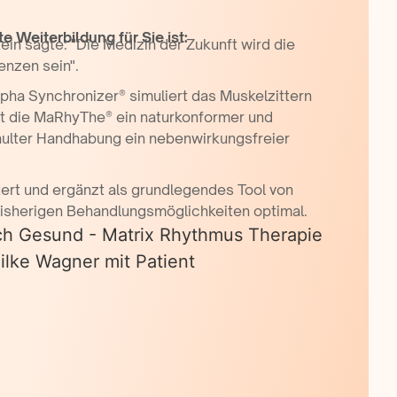
 Weiterbildung für Sie ist:
ein sagte: "Die Medizin der Zukunft wird die
enzen sein".
pha Synchronizer® simuliert das Muskelzittern
ist die MaRhyThe® ein naturkonformer und
ulter Handhabung ein nebenwirkungsfreier
rt und ergänzt als grundlegendes Tool von
bisherigen Behandlungsmöglichkeiten optimal.