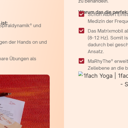
zu behandeln.
Warum das die perfekte
Schon Albert Einst
Medizin der Frequ
ist:
 Spiraldynamik® und
Das Matrixmobil al
(8-12 Hz). Somit 
ungen der Hands on und
dadurch bei gesch
Ansatz.
zbare Übungen als
MaRhyThe® erweite
Zellebene an die 