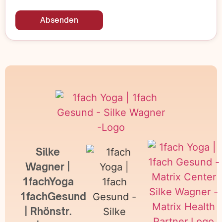
Absenden
Silke
Wagner |
1fachYoga
1fachGesund
| Rhönstr.