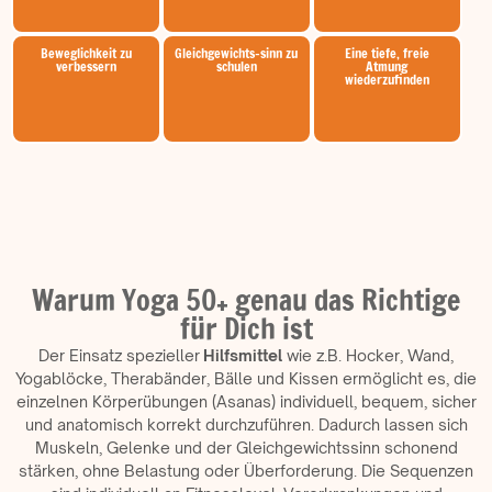
Beweglichkeit zu
Gleichgewichts-sinn zu
Eine tiefe, freie
verbessern
schulen
Atmung
wiederzufinden
Warum Yoga 50+ genau das Richtige
für Dich ist
Der Einsatz spezieller
Hilfsmittel
wie z.B. Hocker, Wand,
Yogablöcke, Therabänder, Bälle und Kissen ermöglicht es, die
einzelnen Körperübungen (Asanas) individuell, bequem, sicher
und anatomisch korrekt durchzuführen. Dadurch lassen sich
Muskeln, Gelenke und der Gleichgewichtssinn schonend
stärken, ohne Belastung oder Überforderung. Die Sequenzen