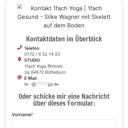
Kontaktdaten im Überblick
Telefon:
0172 / 6 52 14 23
STUDIO:
1fach Yoga, Rhönstr.
2a, 64572 Büttelborn
E-Mail:
te
**
@
*******
ga.de
Oder schicke mir eine Nachricht
über dieses Formular:
Vorname*