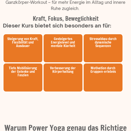
Ganzkörper-Workout – für mehr Energie im Alltag und innere
Ruhe zugleich.
Kraft, Fokus, Beweglichkeit
Dieser Kurs bietet sich besonders an für:
Steigerung von Kraft,
Gesteigertes
Stressabbau durch
Flexibilität und
Energielevel und
dynamische
Ausdauer
mentale Klarheit
Sequenzen
Tiefe Mobilisierung
Verbesserung der
Motivation durch
der Gelenke und
Körperhaltung
Gruppen-erlebnis
Faszien
Warum Power Yoga genau das Richtige