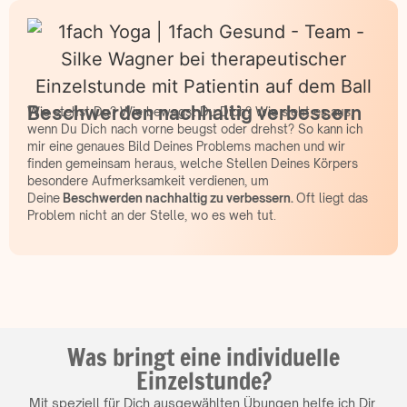
Beschwerden nachhaltig verbessern
Wie stehst Du? Wie bewegst Du Dich? Wie sieht es aus,
wenn Du Dich nach vorne beugst oder drehst? So kann ich
mir eine genaues Bild Deines Problems machen und wir
finden gemeinsam heraus, welche Stellen Deines Körpers
besondere Aufmerksamkeit verdienen, um
Deine
Beschwerden nachhaltig zu verbessern.
Oft liegt das
Problem nicht an der Stelle, wo es weh tut.
Was bringt eine individuelle
Einzelstunde?
Mit speziell für Dich ausgewählten Übungen helfe ich Dir,