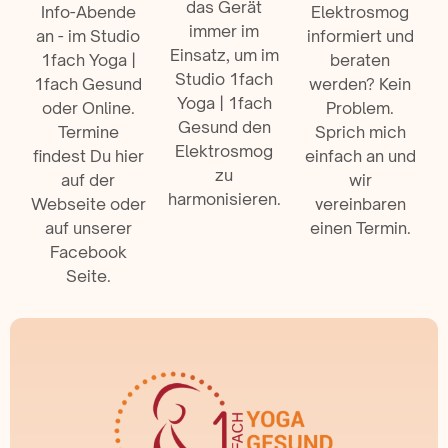
das Gerät
Info-Abende
Elektrosmog
immer im
an - im Studio
informiert und
Einsatz, um im
1fach Yoga |
beraten
Studio 1fach
1fach Gesund
werden? Kein
Yoga | 1fach
oder Online.
Problem.
Gesund den
Termine
Sprich mich
Elektrosmog
findest Du hier
einfach an und
zu
auf der
wir
harmonisieren.
Webseite oder
vereinbaren
auf unserer
einen Termin.
Facebook
Seite.