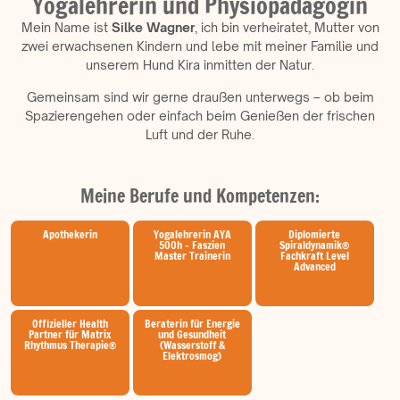
Yogalehrerin und Physiopädagogin
Mein Name ist
Silke Wagner
, ich bin verheiratet, Mutter von
zwei erwachsenen Kindern und lebe mit meiner Familie und
unserem Hund Kira inmitten der Natur.
Gemeinsam sind wir gerne draußen unterwegs – ob beim
Spazierengehen oder einfach beim Genießen der frischen
Luft und der Ruhe.
Meine Berufe und Kompetenzen:
Apothekerin
Yogalehrerin AYA
Diplomierte
500h - Faszien
Spiraldynamik®
Master Trainerin
Fachkraft Level
Advanced
Offizieller Health
Beraterin für Energie
Partner für Matrix
und Gesundheit
Rhythmus Therapie®
(Wasserstoff &
Elektrosmog)